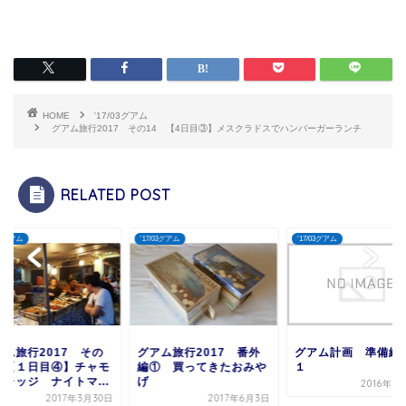
HOME
'17/03グアム
グアム旅行2017 その14 【4日目③】メスクラドスでハンバーガーランチ
RELATED POST
/03グアム
'17/03グアム
'17/03グアム
アム旅行2017 その
グアム旅行2017 番外
グアム計画 準備編
 【１日目④】チャモ
編① 買ってきたおみや
１
ビレッジ ナイトマ...
げ
2016年3
2017年3月30日
2017年6月3日