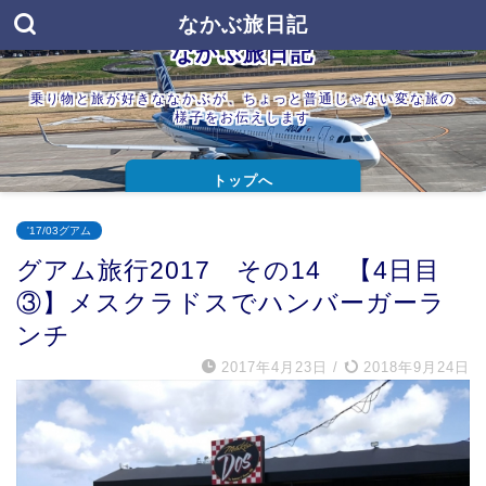
なかぶ旅日記
なかぶ旅日記
乗り物と旅が好きななかぶが、ちょっと普通じゃない変な旅の
様子をお伝えします
トップへ
'17/03グアム
グアム旅行2017 その14 【4日目
③】メスクラドスでハンバーガーラ
ンチ
2017年4月23日
/
2018年9月24日