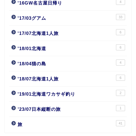
4
'16GW名古屋日帰り
33
'17/03グアム
6
'17/07北海道1人旅
6
'18/01北海道
4
'18/04猫の島
6
'18/07北海道1人旅
2
'19/01北海道ワカサギ釣り
1
’23/07日本縦断の旅
41
旅