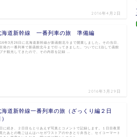
2016年4月2日
北海道新幹線 一番列車の旅 準備編
016年3月26日に北海道新幹線が新函館北斗まで開業しました。その当日、
京発の一番列車で新函館北斗まで行ってきました。ついでに1泊して函館
プチ観光してきたので、その内容を記録 …
2016年3月29日
北海道新幹線一番列車の旅（ざっくり編２日
目）
日に続き、２日目もとりあえず写真とコメントで記録します。１日目夜景
見たあとの晩ごはんはハセガワストアのやきとり弁当と、セイコーマート