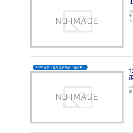
2
東
も
'16/03函館（北海道新幹線一番列車）
2
東