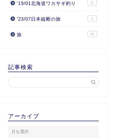
'19/01北海道ワカサギ釣り
2
’23/07日本縦断の旅
1
旅
41
記事検索
アーカイブ