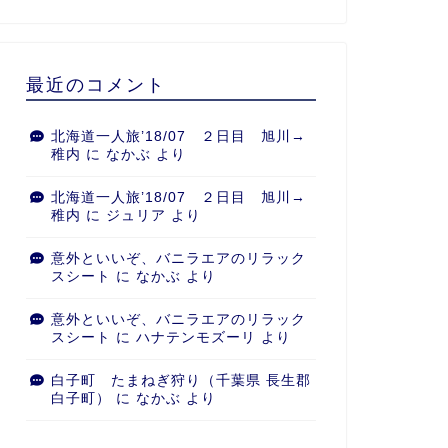
最近のコメント
北海道一人旅’18/07 ２日目 旭川→
稚内
に
なかぶ
より
北海道一人旅’18/07 ２日目 旭川→
稚内
に
ジュリア
より
意外といいぞ、バニラエアのリラック
スシート
に
なかぶ
より
意外といいぞ、バニラエアのリラック
スシート
に
ハナテンモズーリ
より
白子町 たまねぎ狩り（千葉県 長生郡
白子町）
に
なかぶ
より