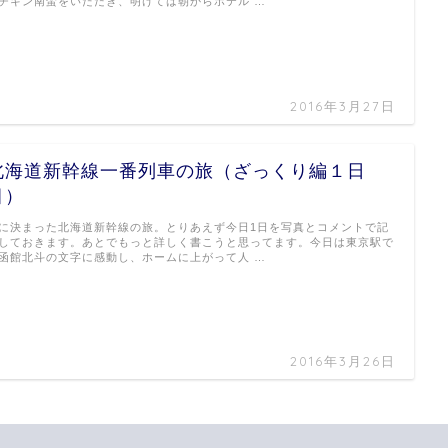
チキン南蛮をいただき、明けては朝からホテル …
2016年3月27日
北海道新幹線一番列車の旅（ざっくり編１日
目）
に決まった北海道新幹線の旅。とりあえず今日1日を写真とコメントで記
しておきます。あとでもっと詳しく書こうと思ってます。今日は東京駅で
函館北斗の文字に感動し、ホームに上がって人 …
2016年3月26日