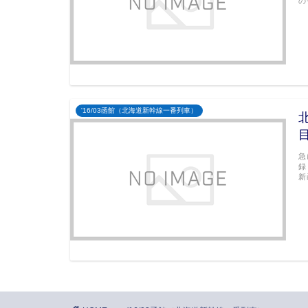
の
'16/03函館（北海道新幹線一番列車）
急
録
新