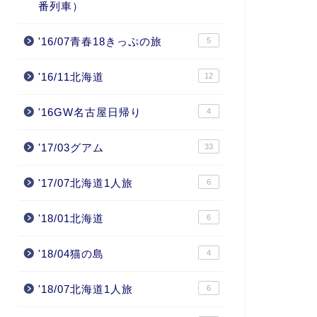
番列車）
'16/07青春18きっぷの旅
5
'16/11北海道
12
'16GW名古屋日帰り
4
'17/03グアム
33
'17/07北海道1人旅
6
'18/01北海道
6
'18/04猫の島
4
'18/07北海道1人旅
6